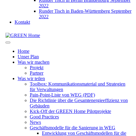
Runder Tisch in Berlin Brandenburg September
2022
Runder Tisch in Baden-Württemberg September
2022
Kontakt
Home
Unser Plan
Was wir machen
Projekt
Partner
Was wir teilen
Toolbox: Kommunikationsmaterial und Strategien
für Verwaltungen
Pain-Point-Liste von WEG (PDF)
Die Richtlinie über die Gesamtenergieeffizienz von
Gebäuden
Kick-Off der GREEN Home Pilotprojekte
Good Practices
News
Geschäftsmodelle für die Sanierung in WEG
Entwicklung von Geschäftsmodellen für die