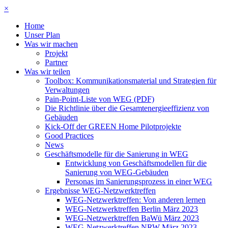
×
Home
Unser Plan
Was wir machen
Projekt
Partner
Was wir teilen
Toolbox: Kommunikationsmaterial und Strategien für
Verwaltungen
Pain-Point-Liste von WEG (PDF)
Die Richtlinie über die Gesamtenergieeffizienz von
Gebäuden
Kick-Off der GREEN Home Pilotprojekte
Good Practices
News
Geschäftsmodelle für die Sanierung in WEG
Entwicklung von Geschäftsmodellen für die
Sanierung von WEG-Gebäuden
Personas im Sanierungsprozess in einer WEG
Ergebnisse WEG-Netzwerktreffen
WEG-Netzwerktreffen: Von anderen lernen
WEG-Netzwerktreffen Berlin März 2023
WEG-Netzwerktreffen BaWü März 2023
WEG-Netzwerktreffen NRW März 2023